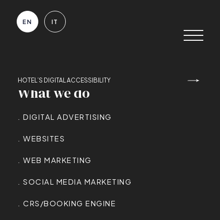
EN
EN
IT
IT
E-MAIL
HOTEL’S DIGITAL ACCESSIBILITY
contatti@qnt.it
What we do
What we do
.
DIGITAL ADVERTISING
DIGITAL ADVERTISING
PHONE
.
WEBSITES
WEBSITES
+39055705718
.
WEB MARKETING
WEB MARKETING
.
SOCIAL MEDIA MARKETING
SOCIAL MEDIA MARKETING
BUSINESS NAME
QNT S.r.l. a Single Shareholder
.
CRS/BOOKING ENGINE
CRS/BOOKING ENGINE